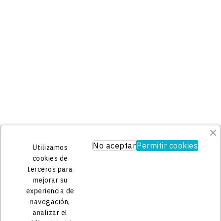
Su Cuenta
Información personal
Pedidos
Facturas por abono
Direcciones
Información De La Tienda
KGL Artesanía

España
625449404

No aceptar
Permitir cookies
Utilizamos
contacto@kgl.es

cookies de
terceros para
mejorar su
experiencia de
navegación,
analizar el