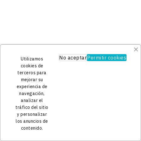


Precio
13,99 €
Nuevo
Velita Panal Té Matcha Con Miel, Color Beige
No aceptar
Permitir cookies
Utilizamos


cookies de
terceros para
mejorar su
Precio
21,99 €
experiencia de
Nuevo
Vela Luna Limón Y Mandarina
navegación,
analizar el
tráfico del sitio


y personalizar
los anuncios de

contenido.
Precio
8,50 €
Nuevo