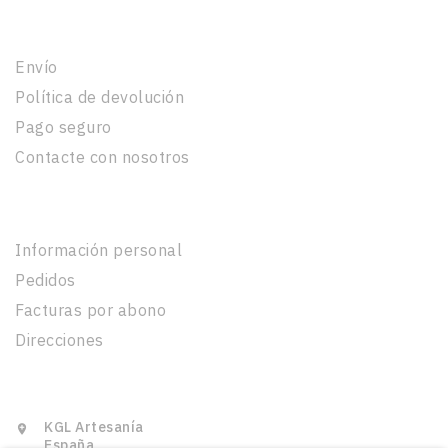
Nuestra Empresa
Envío
Política de devolución
Pago seguro
Contacte con nosotros
Su Cuenta
Información personal
Pedidos
Facturas por abono
Direcciones
Información De La Tienda
KGL Artesanía

España