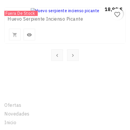
Precio
18,99 €
Nuevo
Fuera De Stock
favorite_border
Huevo Serpiente Incienso Picante




Productos
Ofertas
Novedades
Inicio