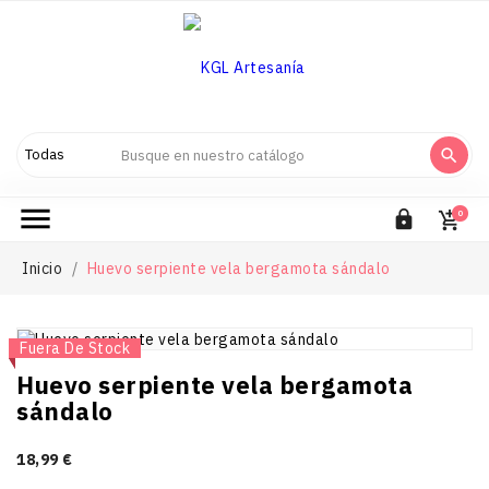



0

Inicio
Huevo serpiente vela bergamota sándalo
Nuevo
Fuera De Stock
Huevo serpiente vela bergamota
sándalo
18,99 €