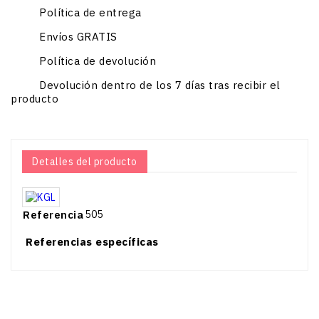
Política de entrega
Envíos GRATIS
Política de devolución
Devolución dentro de los 7 días tras recibir el
producto
P
Detalles del producto
C
Referencia
505
Referencias específicas
N
favorite_b
favorite_border
Precio
15,99 
Pre
19
Precio
13,99 €