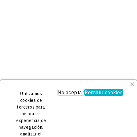
Su Cuenta
Información personal
Pedidos
Facturas por abono
Direcciones
Información De La Tienda
KGL Artesanía

España
625449404

No aceptar
Permitir cookies
Utilizamos
contacto@kgl.es

cookies de
terceros para
mejorar su
experiencia de
navegación,
analizar el