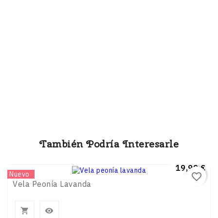
También Podría Interesarle
Precio
19,99 €
Nuevo
favorite_border
Vela Peonía Lavanda

