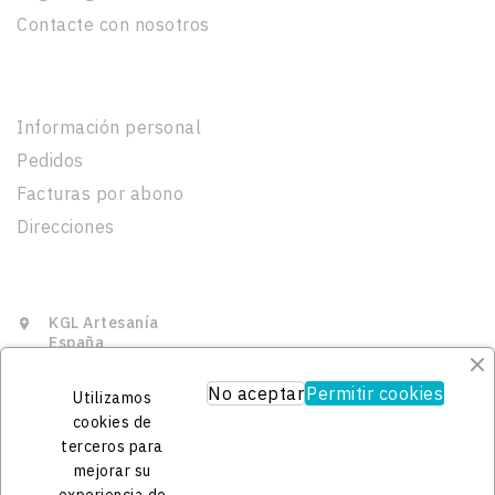
Contacte con nosotros
Su Cuenta
Información personal
Pedidos
Facturas por abono
Direcciones
Información De La Tienda
KGL Artesanía

España
625449404

No aceptar
Permitir cookies
Utilizamos
contacto@kgl.es

cookies de
terceros para
mejorar su