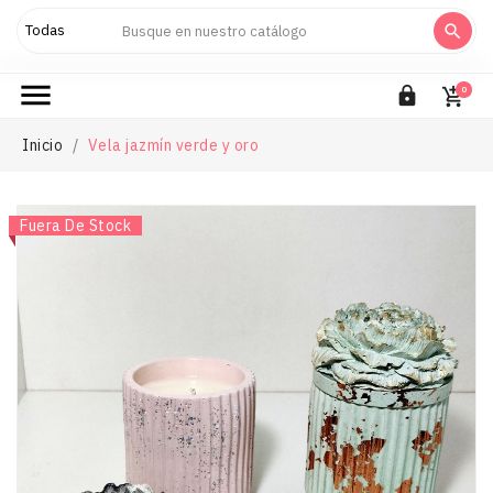



0

Inicio
Vela jazmín verde y oro
Nuevo
Fuera De Stock