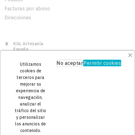
Facturas por abono
Direcciones
Información De La Tienda
KGL Artesanía

España
625449404

No aceptar
Permitir cookies
Utilizamos
contacto@kgl.es

cookies de
terceros para
mejorar su
experiencia de
navegación,
analizar el
tráfico del sitio
y personalizar
© 2025 - Tienda administrada por KGL
los anuncios de

contenido.