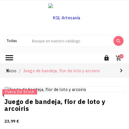



0



Inicio
Juego de bandeja, flor de loto y arcoiris
Nuevo
Fuera De Stock
Juego de bandeja, flor de loto y
arcoiris
23,99 €