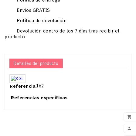
Envíos GRATIS
Política de devolución
Devolución dentro de los 7 días tras recibir el
producto
P
Detalles del producto
C
Referencia
162
Referencias específicas
N
Precio
16,99 €
favorite_border
favorite_b
Pre
12
Precio
23,99 

