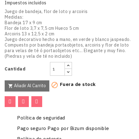
Impuestos incluidos
Juego de bandeja, flor de loto y arcoiris
Medidas:
Bandeja 17 x 9 cm
Flor de loto 3,7 x 7,5 cm Hueco 5 cm
Arcoiris 13 x 12,5 x 2 cm
Juego decorativo hecho a mano, en verde y blanco jaspeado.
Compuesto por bandeja portaobjetos, arcoiris y flor de loto
para velas de té ó portaobjetos etc... Elegante y muy fino.
(Piedras y vela de té no incluido)
Cantidad
Fuera de stock

Añadir Al Carrito

Política de seguridad
Pago seguro Pago por Bizum disponible
Política de entrega